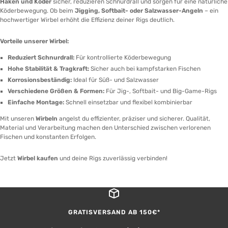
Haken und Köder
sicher, reduzieren Schnurdrall und sorgen für eine natürliche
Köderbewegung. Ob beim
Jigging, Softbait- oder Salzwasser-Angeln
– ein
hochwertiger Wirbel erhöht die Effizienz deiner Rigs deutlich.
Vorteile unserer Wirbel:
Reduziert Schnurdrall:
Für kontrollierte Köderbewegung
Hohe Stabilität & Tragkraft:
Sicher auch bei kampfstarken Fischen
Korrosionsbeständig:
Ideal für Süß- und Salzwasser
Verschiedene Größen & Formen:
Für Jig-, Softbait- und Big-Game-Rigs
Einfache Montage:
Schnell einsetzbar und flexibel kombinierbar
Mit unseren
Wirbeln
angelst du effizienter, präziser und sicherer. Qualität,
Material und Verarbeitung machen den Unterschied zwischen verlorenen
Fischen und konstanten Erfolgen.
Jetzt
Wirbel kaufen
und deine Rigs zuverlässig verbinden!
GRATISVERSAND AB 150€*