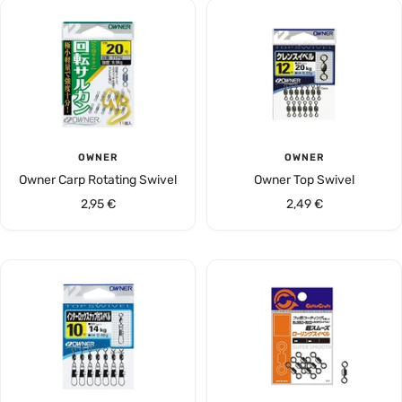
OWNER
OWNER
Owner Carp Rotating Swivel
Owner Top Swivel
Angebotspreis
Angebotspreis
2,95 €
2,49 €