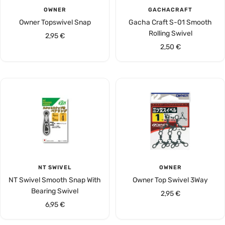
OWNER
GACHACRAFT
Owner Topswivel Snap
Gacha Craft S-01 Smooth
Rolling Swivel
Angebotspreis
2,95 €
Angebotspreis
2,50 €
NT SWIVEL
OWNER
NT Swivel Smooth Snap With
Owner Top Swivel 3Way
Bearing Swivel
Angebotspreis
2,95 €
Angebotspreis
6,95 €