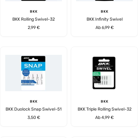
BKK
BKK
BKK Rolling Swivel-32
BKK Infinity Swivel
Angebotspreis
Angebotspreis
2,99 €
Ab 6,99 €
BKK
BKK
BKK Duolock Snap Swivel-51
BKK Triple Rolling Swivel-32
Angebotspreis
Angebotspreis
3,50 €
Ab 4,99 €