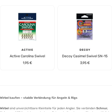
ACTIVE
DECOY
Active Carolina Swivel
Decoy Casimel Swivel SN-15
Angebotspreis
Angebotspreis
1,95 €
3,95 €
Wirbel kaufen – stabile Verbindung für Angeln & Rigs
Wirbel
sind unverzichtbare Kleinteile für jeden Angler. Sie verbinden
Schnur,