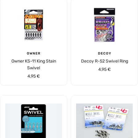
OWNER
DECOY
Owner KS-11 King Stain
Decoy R-52 Swivel Ring
Swivel
Angebotspreis
4,95 €
Angebotspreis
4,95 €