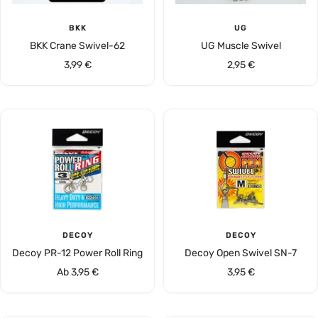
BKK
UG
BKK Crane Swivel-62
UG Muscle Swivel
Angebotspreis
Angebotspreis
3,99 €
2,95 €
DECOY
DECOY
Decoy PR-12 Power Roll Ring
Decoy Open Swivel SN-7
Angebotspreis
Angebotspreis
Ab 3,95 €
3,95 €