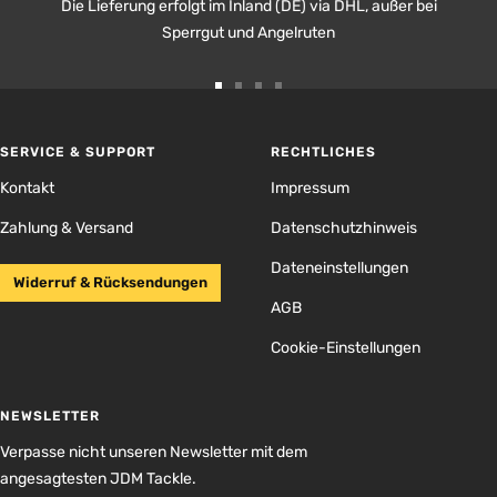
Die Lieferung erfolgt im Inland (DE) via DHL, außer bei
Sperrgut und Angelruten
Zur
Zur
Zur
Zur
Slide
Slide
Slide
Slide
1
2
3
4
SERVICE & SUPPORT
RECHTLICHES
gehen
gehen
gehen
gehen
Kontakt
Impressum
Zahlung & Versand
Datenschutzhinweis
Dateneinstellungen
Widerruf & Rücksendungen
AGB
Cookie-Einstellungen
NEWSLETTER
Verpasse nicht unseren Newsletter mit dem
angesagtesten JDM Tackle.