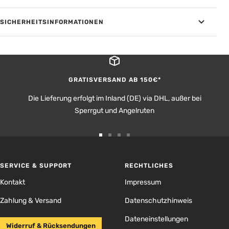
SICHERHEITSINFORMATIONEN
GRATISVERSAND AB 150€*
Die Lieferung erfolgt im Inland (DE) via DHL, außer bei
Sperrgut und Angelruten
Zur
Zur
Zur
Zur
Slide
Slide
Slide
Slide
1
2
3
4
SERVICE & SUPPORT
RECHTLICHES
gehen
gehen
gehen
gehen
Kontakt
Impressum
Zahlung & Versand
Datenschutzhinweis
Dateneinstellungen
Widerruf & Rücksendungen