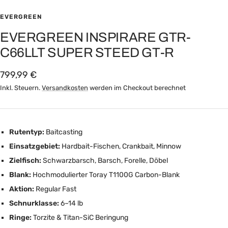
Zur
Zur
Slide
Slide
EVERGREEN
1
2
EVERGREEN INSPIRARE GTR-
gehen
gehen
C66LLT SUPER STEED GT-R
Angebotspreis
799,99 €
Inkl. Steuern.
Versandkosten
werden im Checkout berechnet
Rutentyp:
Baitcasting
Einsatzgebiet:
Hardbait-Fischen, Crankbait, Minnow
Zielfisch:
Schwarzbarsch, Barsch, Forelle, Döbel
Blank:
Hochmodulierter Toray T1100G Carbon-Blank
Aktion:
Regular Fast
Schnurklasse:
6–14 lb
Ringe:
Torzite & Titan-SiC Beringung