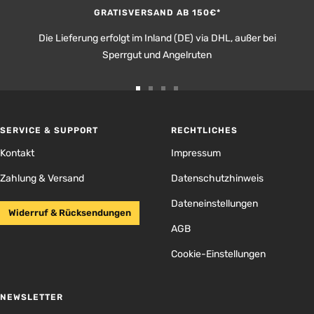
GRATISVERSAND AB 150€*
Die Lieferung erfolgt im Inland (DE) via DHL, außer bei
Sperrgut und Angelruten
Zur
Zur
Zur
Zur
Slide
Slide
Slide
Slide
1
2
3
4
SERVICE & SUPPORT
RECHTLICHES
gehen
gehen
gehen
gehen
Kontakt
Impressum
Zahlung & Versand
Datenschutzhinweis
Dateneinstellungen
Widerruf & Rücksendungen
AGB
Cookie-Einstellungen
NEWSLETTER