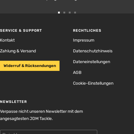
Zur
Zur
Zur
Zur
Slide
Slide
Slide
Slide
1
2
3
4
SERVICE & SUPPORT
RECHTLICHES
gehen
gehen
gehen
gehen
Kontakt
Impressum
Zahlung & Versand
Datenschutzhinweis
Dateneinstellungen
Widerruf & Rücksendungen
AGB
Cookie-Einstellungen
NEWSLETTER
Verpasse nicht unseren Newsletter mit dem
angesagtesten JDM Tackle.