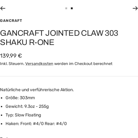
Zur
Zur
Slide
Slide
GANCRAFT
1
2
GANCRAFT JOINTED CLAW 303
gehen
gehen
SHAKU R-ONE
Angebotspreis
139,99 €
Inkl. Steuern.
Versandkosten
werden im Checkout berechnet
Natürliche und verführerische Aktion.
Größe: 303mm
Gewicht: 9.3oz - 255g
Typ: Slow Floating
Haken: Front: #4/0 Rear: #4/0