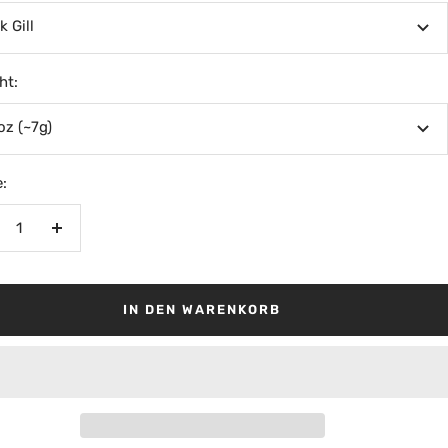
k Gill
ht:
oz (~7g)
:
nge
Menge
rringern
erhöhen
IN DEN WARENKORB