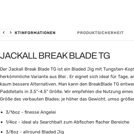
PRODUKTINFORMATIONEN
PRODUKTSICHERHEIT
Zurück
Weiter
JACKALL BREAK BLADE TG
Der Jackall Break Blade TG ist ein Bladed Jig mit Tungsten-Kopf
herkömmliche Variante aus Blei . Er eignet sich ideal für Tage,
kaum bessere Alternativen. Man kann den BreakBlade TG entweder
Paddletails in 3.5"-4.5" Größe. Wir empfehlen die Nutzung eines
Größe des verbauten Blades: je höher das Gewicht, umso größer
3/16oz - finesse Angelei
1/4oz - ideal als Searchbait zum Abfischen flacher Bereiche
3/8oz - allround Bladed Jig