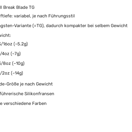
ll Break Blade TG
ftiefe: variabel, je nach Führungsstil
gsten-Variante (=TG), dadurch kompakter bei selbem Gewicht
icht:
3/16oz (~5.2g)
1/4oz (~7g)
3/8oz (~10g)
1/2oz (~14g)
de-Größe je nach Gewicht
führerische Silikonfransen
le verschiedene Farben
: