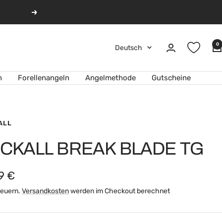
Weiter
0
Sprache
Deutsch
n
Forellenangeln
Angelmethode
Gutscheine
ALL
CKALL BREAK BLADE TG
ebotspreis
9 €
Steuern.
Versandkosten
werden im Checkout berechnet