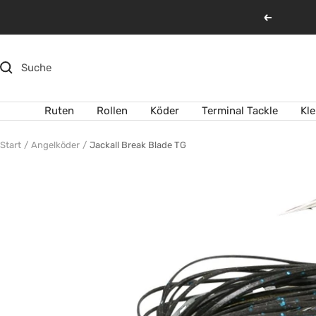
Direkt
Zurück
zum
Inhalt
Ruten
Rollen
Köder
Terminal Tackle
Kl
Start
Angelköder
Jackall Break Blade TG