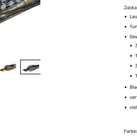
Jacka
Lau
Tun
Gew
Bla
ver
vie
Farbe