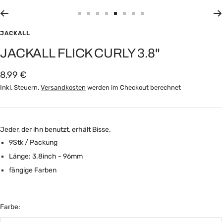
Zur
Zur
Zur
Zur
Zur
Zur
Zur
Zur
Slide
Slide
Slide
Slide
Slide
Slide
Slide
Slide
JACKALL
1
2
3
4
6
7
8
10
JACKALL FLICK CURLY 3.8"
gehen
gehen
gehen
gehen
gehen
gehen
gehen
gehen
Angebotspreis
8,99 €
Inkl. Steuern.
Versandkosten
werden im Checkout berechnet
Jeder, der ihn benutzt, erhält Bisse.
9Stk / Packung
Länge: 3.8inch - 96mm
fängige Farben
Farbe: