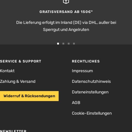
GRATISVERSAND AB 150€*
Die Lieferung erfolgt im Inland (DE) via DHL, außer bei
Sperrgut und Angelruten
Zur
Zur
Zur
Zur
Slide
Slide
Slide
Slide
1
2
3
4
SERVICE & SUPPORT
RECHTLICHES
gehen
gehen
gehen
gehen
Kontakt
Impressum
Zahlung & Versand
Datenschutzhinweis
Dateneinstellungen
Widerruf & Rücksendungen
AGB
Cookie-Einstellungen
NEWSLETTER