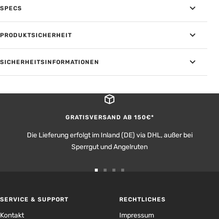
SPECS
PRODUKTSICHERHEIT
SICHERHEITSINFORMATIONEN
GRATISVERSAND AB 150€*
Die Lieferung erfolgt im Inland (DE) via DHL, außer bei
Sperrgut und Angelruten
Zur
Zur
Zur
Zur
Slide
Slide
Slide
Slide
1
2
3
4
SERVICE & SUPPORT
RECHTLICHES
gehen
gehen
gehen
gehen
Kontakt
Impressum