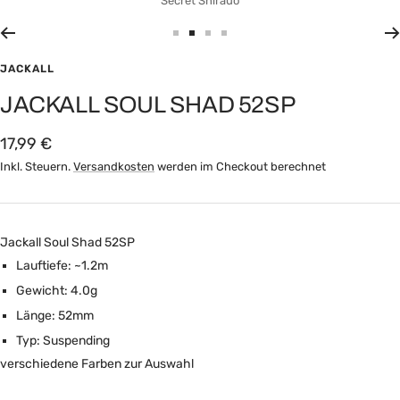
Secret Shirauo
Zur
Zur
Zur
Zur
Slide
Slide
Slide
Slide
JACKALL
1
2
3
6
JACKALL SOUL SHAD 52SP
gehen
gehen
gehen
gehen
Angebotspreis
17,99 €
Inkl. Steuern.
Versandkosten
werden im Checkout berechnet
Jackall Soul Shad 52SP
Lauftiefe: ~1.2m
Gewicht: 4.0g
Länge: 52mm
Typ: Suspending
verschiedene Farben zur Auswahl