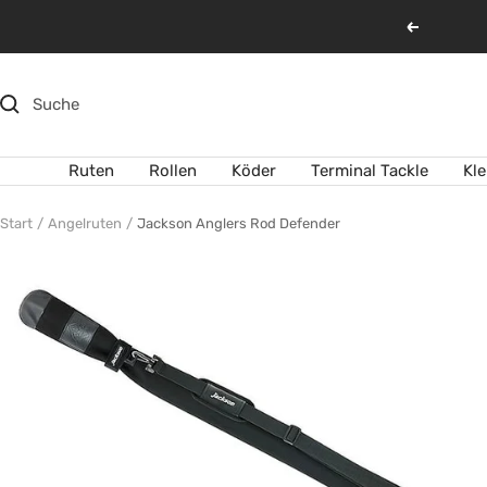
Direkt
Zurück
zum
Inhalt
Ruten
Rollen
Köder
Terminal Tackle
Kl
Start
Angelruten
Jackson Anglers Rod Defender