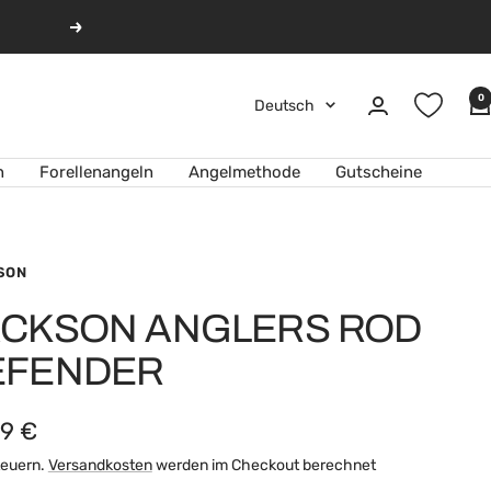
Weiter
0
Sprache
Deutsch
n
Forellenangeln
Angelmethode
Gutscheine
SON
ACKSON ANGLERS ROD
EFENDER
ebotspreis
99 €
Steuern.
Versandkosten
werden im Checkout berechnet