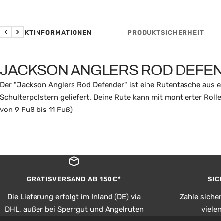
PRODUKTINFORMATIONEN
PRODUKTSICHERHEIT
Zurück
Weiter
JACKSON ANGLERS ROD DEFE
Der "Jackson Anglers Rod Defender" ist eine Rutentasche aus el
Schulterpolstern geliefert. Deine Rute kann mit montierter Rol
von 9 Fuß bis 11 Fuß)
GRATISVERSAND AB 150€*
SIC
Die Lieferung erfolgt im Inland (DE) via
Zahle siche
DHL, außer bei Sperrgut und Angelruten
viele