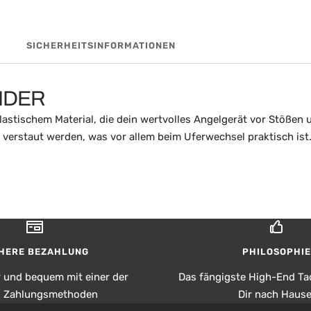
SICHERHEITSINFORMATIONEN
NDER
astischem Material, die dein wertvolles Angelgerät vor Stößen 
le verstaut werden, was vor allem beim Uferwechsel praktisch is
HERE BEZAHLUNG
PHILOSOPHIE
r und bequem mit einer der
Das fängigste High-End Tac
n Zahlungsmethoden
Dir nach Hause