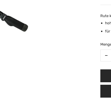
Rute 
hoh
für
Menge
Me
ve