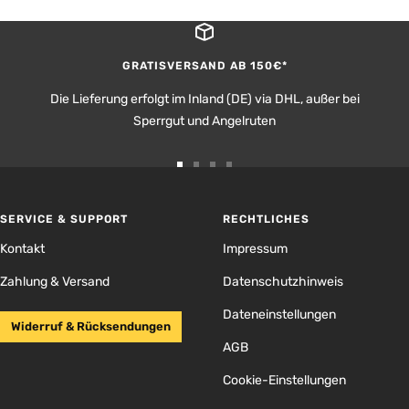
GRATISVERSAND AB 150€*
Die Lieferung erfolgt im Inland (DE) via DHL, außer bei
Sperrgut und Angelruten
Zur
Zur
Zur
Zur
Slide
Slide
Slide
Slide
1
2
3
4
SERVICE & SUPPORT
RECHTLICHES
gehen
gehen
gehen
gehen
Kontakt
Impressum
Zahlung & Versand
Datenschutzhinweis
Dateneinstellungen
Widerruf & Rücksendungen
AGB
Cookie-Einstellungen