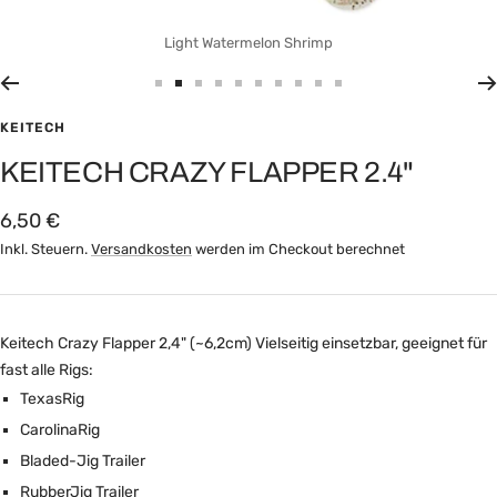
Light Watermelon Shrimp
Zur
Zur
Zur
Zur
Zur
Zur
Zur
Zur
Zur
Zur
Slide
Slide
Slide
Slide
Slide
Slide
Slide
Slide
Slide
Slide
KEITECH
1
2
3
4
6
8
10
11
14
15
KEITECH CRAZY FLAPPER 2.4"
gehen
gehen
gehen
gehen
gehen
gehen
gehen
gehen
gehen
gehen
Angebotspreis
6,50 €
Inkl. Steuern.
Versandkosten
werden im Checkout berechnet
Keitech Crazy Flapper 2,4" (~6,2cm) Vielseitig einsetzbar, geeignet für
fast alle Rigs:
TexasRig
CarolinaRig
Bladed-Jig Trailer
RubberJig Trailer