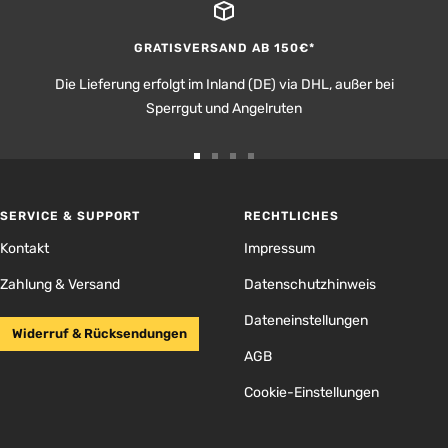
GRATISVERSAND AB 150€*
Die Lieferung erfolgt im Inland (DE) via DHL, außer bei
Sperrgut und Angelruten
Zur
Zur
Zur
Zur
Slide
Slide
Slide
Slide
1
2
3
4
SERVICE & SUPPORT
RECHTLICHES
gehen
gehen
gehen
gehen
Kontakt
Impressum
Zahlung & Versand
Datenschutzhinweis
Dateneinstellungen
Widerruf & Rücksendungen
AGB
Cookie-Einstellungen