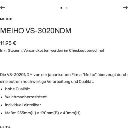
Zur
Zur
Slide
Slide
MEIHO
1
2
MEIHO VS-3020NDM
gehen
gehen
Angebotspreis
11,95 €
Inkl. Steuern.
Versandkosten
werden im Checkout berechnet
Die VS-3020NDM von der japanischen Firma "Meiho" überzeugt durch
eine extrem hochwertige Verarbeitung und Qualität.
hohe Qualität
Weichmacherresistent
individuell einteilbar
Maße: 255mm(L) x 190mm(B) x 40mm(H)
Farbe: