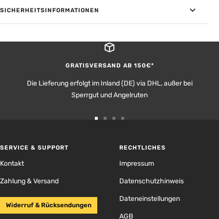
SICHERHEITSINFORMATIONEN
GRATISVERSAND AB 150€*
Die Lieferung erfolgt im Inland (DE) via DHL, außer bei
Sperrgut und Angelruten
Zur
Zur
Zur
Zur
Slide
Slide
Slide
Slide
1
2
3
4
SERVICE & SUPPORT
RECHTLICHES
gehen
gehen
gehen
gehen
Kontakt
Impressum
Zahlung & Versand
Datenschutzhinweis
Dateneinstellungen
Widerruf & Rücksendungen
AGB