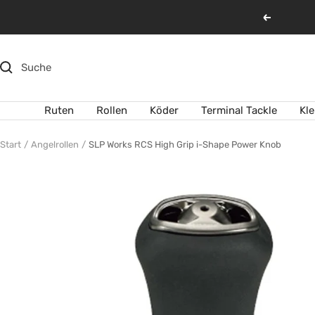
Direkt
Zurück
zum
Inhalt
Ruten
Rollen
Köder
Terminal Tackle
Kl
Start
Angelrollen
SLP Works RCS High Grip i-Shape Power Knob