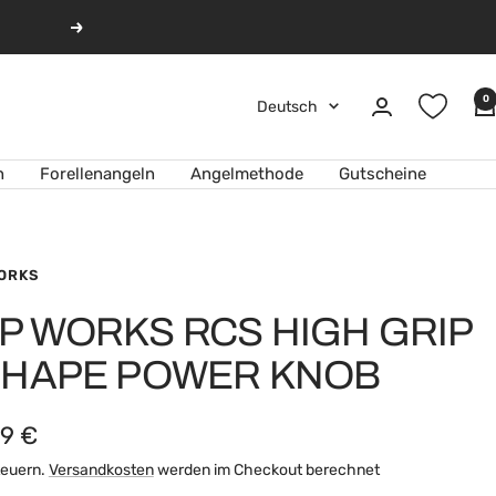
Weiter
0
Sprache
Deutsch
n
Forellenangeln
Angelmethode
Gutscheine
ORKS
P WORKS RCS HIGH GRIP
SHAPE POWER KNOB
ebotspreis
99 €
Steuern.
Versandkosten
werden im Checkout berechnet