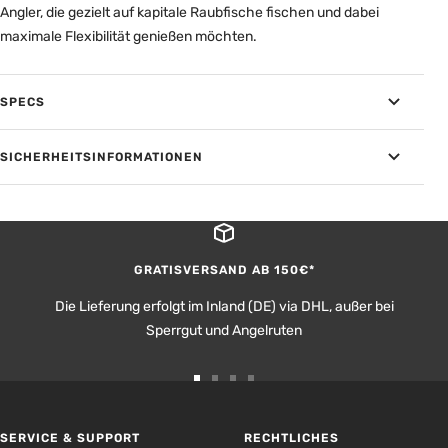
Angler, die gezielt auf kapitale Raubfische fischen und dabei
maximale Flexibilität genießen möchten.
SPECS
SICHERHEITSINFORMATIONEN
GRATISVERSAND AB 150€*
Die Lieferung erfolgt im Inland (DE) via DHL, außer bei
Sperrgut und Angelruten
Zur
Zur
Zur
Zur
Slide
Slide
Slide
Slide
1
2
3
4
SERVICE & SUPPORT
RECHTLICHES