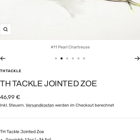
Zoom
#11 Pearl Chartreuse
Zur
Zur
Zur
Zur
Zur
Zur
Slide
Slide
Slide
Slide
Slide
Slide
THTACKLE
1
3
7
8
9
10
TH TACKLE JOINTED ZOE
gehen
gehen
gehen
gehen
gehen
gehen
Angebotspreis
46,99 €
Inkl. Steuern.
Versandkosten
werden im Checkout berechnet
TH Tackle Jointed Zoe
Gewicht: 1,1oz (~36,5g)